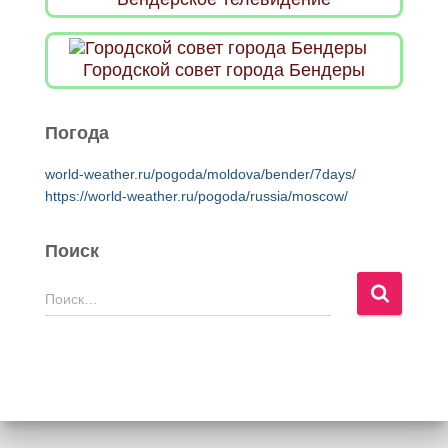
Городской совет города Бендеры
Погода
world-weather.ru/pogoda/moldova/bender/7days/
https://world-weather.ru/pogoda/russia/moscow/
Поиск
Н
Поиск…
а
й
т
и
: