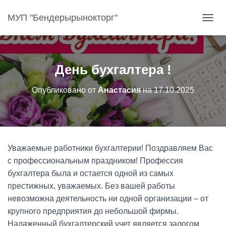
МУП "Бендерырынокторг"
П
Е
Р
Е
К
День бухгалтера !
Л
Ю
Опубликовано от
Анастасия
на
17.10.2025
Ч
И
Т
Ь
Н
А
Уважаемые работники бухгалтерии! Поздравляем Вас
В
И
с профессиональным праздником! Профессия
Г
бухгалтера была и остается одной из самых
А
престижных, уважаемых. Без вашей работы
Ц
невозможна деятельность ни одной организации – от
И
Ю
крупного предприятия до небольшой фирмы.
Налаженный бухгалтерский учет является залогом