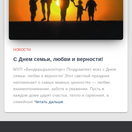
НОВОСТИ
С Днем семьи, любви и верности!
МУП «Бендерырынокторг» Поздравляет всех с Днем
семьи, любви и верности! Этот светлый праздник
напоминает о самых важных ценностях — любви,
взаимопонимании, заботе и уважении. Пусть в
каждом доме царят счастье, тепло и гармония, а
семейные
Читать дальше