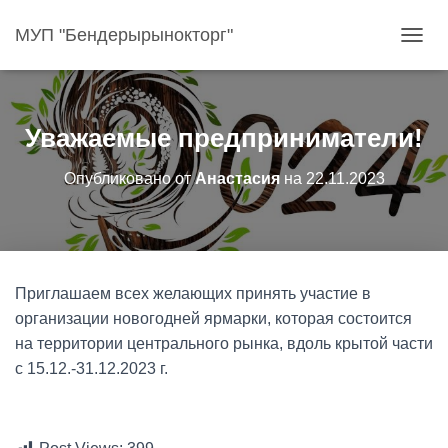
МУП "Бендерырынокторг"
П
Е
Р
Е
К
Уважаемые предприниматели!
Л
Ю
Опубликовано от
Анастасия
на
22.11.2023
Ч
И
Т
Ь
Н
А
Приглашаем всех желающих принять участие в
В
И
организации новогодней ярмарки, которая состоится
Г
на территории центрального рынка, вдоль крытой части
А
с 15.12.-31.12.2023 г.
Ц
И
Ю