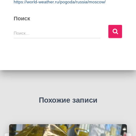
https://world-weather.ru/pogoda/russia/moscow/
Поиск
Н
Поиск…
а
й
т
и
:
Похожие записи