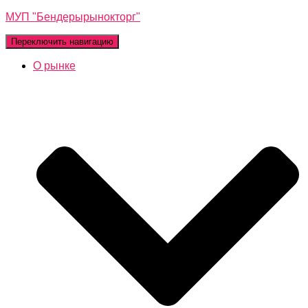
МУП "Бендерырынокторг"
Переключить навигацию
О рынке