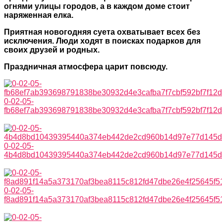
огнями улицы городов, а в каждом доме стоит
наряженная елка.
Приятная новогодняя суета охватывает всех без
исключения. Люди ходят в поисках подарков для
своих друзей и родных.
Праздничная атмосфера царит повсюду.
0-02-05-
fb68ef7ab393698791838be30932d4e3cafba7f7cbf592bf7f12
0-02-05-
4b4d8bd10439395440a374eb442de2cd960b14d97e77d145dd
0-02-05-
f8ad891f14a5a373170af3bea8115c812fd47dbe26e4f25645f