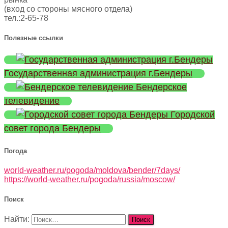
(вход со стороны мясного отдела)
тел.:2-65-78
Полезные ссылки
Государственная администрация г.Бендеры
Бендерское
телевидение
Городской
совет города Бендеры
Погода
world-weather.ru/pogoda/moldova/bender/7days/
https://world-weather.ru/pogoda/russia/moscow/
Поиск
Найти: