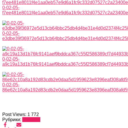
0-02-05-
f7ee481e8011f4e1aa0eb57e9d6a1fc9c332d07527c2a23400
0-02-05-
e3dbe39f36972e5d13cb64bbc25db4d4be31e4d0d2374f4c25
0-02-05-
a9c19a13d1b76fc9141aef9bddca367c55f2586389cf7d44933
0-02-05-
86e62c10a8a192d83cdb2e0daa5d1959623e8396eaf308afd
Post Views:
1 772
Рубрики:
Новости