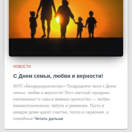
НОВОСТИ
С Днем семьи, любви и верности!
МУП «Бендерырынокторг» Поздравляет всех с Днем
семьи, любви и верности! Этот светлый праздник
напоминает о самых важных ценностях — любви,
взаимопонимании, заботе и уважении. Пусть в
каждом доме царят счастье, тепло и гармония, а
семейные
Читать дальше