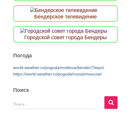
Бендерское телевидение
Городской совет города Бендеры
Погода
world-weather.ru/pogoda/moldova/bender/7days/
https://world-weather.ru/pogoda/russia/moscow/
Поиск
Н
Поиск…
а
й
т
и