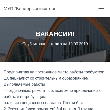
МУП "Бендерырынокторг"
П
Е
Р
Е
К
ВАКАНСИИ!
Л
Ю
Опубликовано от
bob
на
19.03.2019
Ч
И
Т
Ь
Н
А
Предприятию на постоянное место работы требуются:
В
И
1.Специалист со строительным образованием.
Г
Выполняемые работы
А
— отделочные, ремонтные, возможно привлечение к
Ц
работам нетребующим
И
Ю
наличия специальных навыков. Пн-пт/сб-вс.
2. Электрик (электромонтер) 3-4 разряд, 3 группа