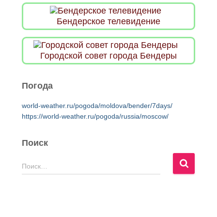
Бендерское телевидение
Городской совет города Бендеры
Погода
world-weather.ru/pogoda/moldova/bender/7days/
https://world-weather.ru/pogoda/russia/moscow/
Поиск
Н
Поиск…
а
й
т
и
: