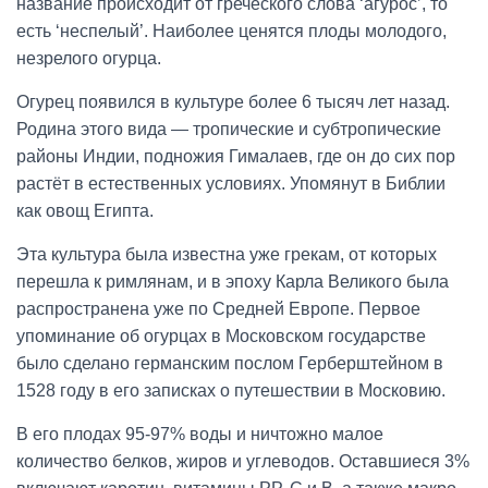
название происходит от греческого слова ‘агурос’, то
есть ‘неспелый’. Наиболее ценятся плоды молодого,
незрелого огурца.
Огурец появился в культуре более 6 тысяч лет назад.
Родина этого вида — тропические и субтропические
районы Индии, подножия Гималаев, где он до сих пор
растёт в естественных условиях. Упомянут в Библии
как овощ Египта.
Эта культура была известна уже грекам, от которых
перешла к римлянам, и в эпоху Карла Великого была
распространена уже по Средней Европе. Первое
упоминание об огурцах в Московском государстве
было сделано германским послом Герберштейном в
1528 году в его записках о путешествии в Московию.
В его плодах 95-97% воды и ничтожно малое
количество белков, жиров и углеводов. Оставшиеся 3%