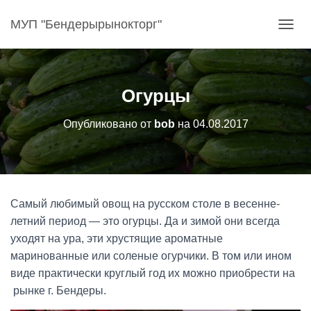
МУП "Бендерырынокторг"
П
Е
Р
Е
К
Огурцы
Л
Ю
Опубликовано от
bob
на
04.08.2017
Ч
И
Т
Ь
Н
А
Самый любимый овощ на русском столе в весенне-
В
И
летний период — это огурцы. Да и зимой они всегда
Г
уходят на ура, эти хрустящие ароматные
А
маринованные или соленые огурчики. В том или ином
Ц
виде практически круглый год их можно приобрести на
И
Ю
рынке г. Бендеры.