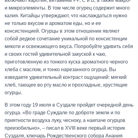
включают каротин, витамины PP, C и B, а также макро-
и микроэлементы. В том числе огурец содержит много
калия. Китайцы утверждают, что наслаждаться нужно
не только вкусом и ароматом еды, но и ее
консистенцией. Огурцы в этом отношении являют
собой редкое сочетание уникальной по консистенции
мякоти и освежающего вкуса. Попробуйте удивить себя
и своих гостей удивительной закуской к чаю,
приготовленную из тонкого куска ароматного черного
хлеба с маслом, и тонко нарезанного огурца. Вы
изведаете удивительный контраст ощущений: мягкий
хлеб, тающее во рту масло и прохладные, хрустящие
огурцы.
В этом году 19 июля в Суздале пройдет очередной день
огурца. «Во граде Суждале по доброте земли и по
приятности воздуха луку, чесноку, а наипаче огурцов
преизобильно», – писал в XVIII веке первый историк
Суздаля, ключарь Рождественского собора Анания