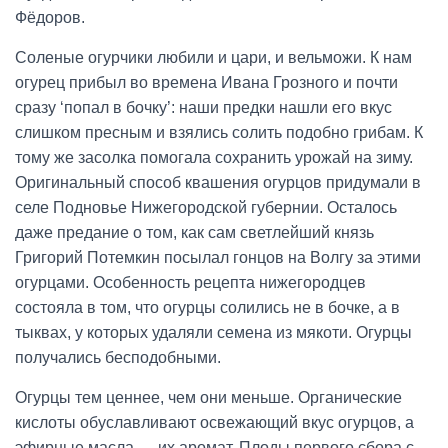
Фёдоров.
Соленые огурчики любили и цари, и вельможи. К нам
огурец прибыл во времена Ивана Грозного и почти
сразу ‘попал в бочку’: наши предки нашли его вкус
слишком пресным и взялись солить подобно грибам. К
тому же засолка помогала сохранить урожай на зиму.
Оригинальный способ квашения огурцов придумали в
селе Подновье Нижегородской губернии. Осталось
даже предание о том, как сам светлейший князь
Григорий Потемкин посылал гонцов на Волгу за этими
огурцами. Особенность рецепта нижегородцев
состояла в том, что огурцы солились не в бочке, а в
тыквах, у которых удаляли семена из мякоти. Огурцы
получались бесподобными.
Огурцы тем ценнее, чем они меньше. Органические
кислоты обуславливают освежающий вкус огурцов, а
эфирные масла — их аромат. Плоды первого сбора с